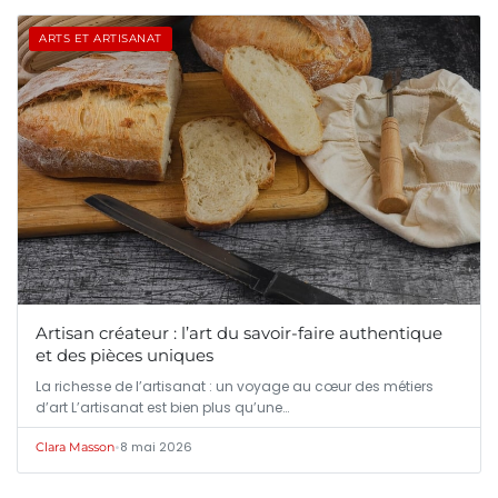
ARTS ET ARTISANAT
Artisan créateur : l’art du savoir-faire authentique
et des pièces uniques
La richesse de l’artisanat : un voyage au cœur des métiers
d’art L’artisanat est bien plus qu’une…
•
8 mai 2026
Clara Masson