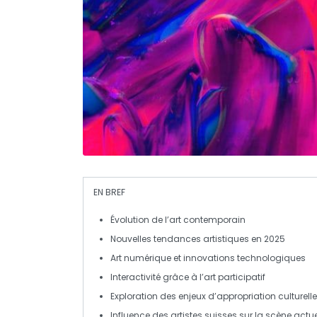
EN BREF
Évolution
de l’art contemporain
Nouvelles
tendances
artistiques en 2025
Art numérique
et innovations technologiques
Interactivité grâce à l’
art participatif
Exploration des enjeux d’
appropriation culturelle
Influence des artistes
suisses
sur la scène actue