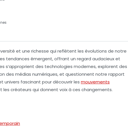
ines
iversité
et une
richesse
qui reflètent les évolutions de notre
les tendances
émergent, offrant un regard audacieux et
stes s’approprient des
technologies
modernes, explorent des
ation des médias numériques
, et questionnent notre rapport
cet univers fascinant pour découvrir les
mouvements
et les
créateurs
qui donnent voix à ces changements.
temporain