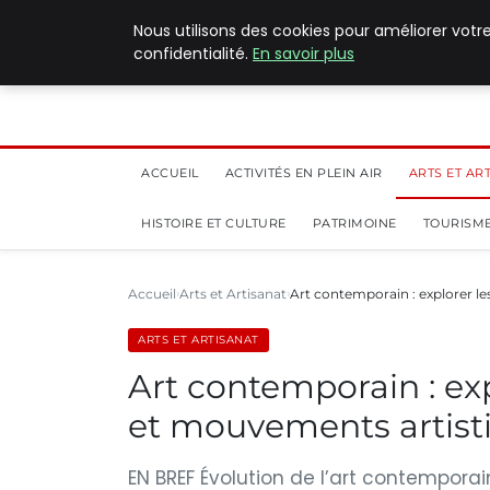
5 août 2026
Nous utilisons des cookies pour améliorer votr
confidentialité.
En savoir plus
ACCUEIL
ACTIVITÉS EN PLEIN AIR
ARTS ET AR
HISTOIRE ET CULTURE
PATRIMOINE
TOURISME
Accueil
Arts et Artisanat
Art contemporain : explorer le
ARTS ET ARTISANAT
Art contemporain : ex
et mouvements artist
EN BREF Évolution de l’art contempora