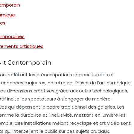
temporain
namique
tes
temporaines
vements artistiques
Art Contemporain
n, reflétant les préoccupations socioculturelles et
tendances
majeures, on retrouve l’essor de l’
art numérique
,
les dimensions créatives grâce aux outils technologiques.
tif
incite les spectateurs à s’engager de manière
es qui dépassent le cadre traditionnel des galeries. Les
 comme la
durabilité
et l’
inclusivité
, mettant en lumière les
mple, des installations mêlant recyclage et art vidéo sont
ui interpellent le public sur ces sujets cruciaux.