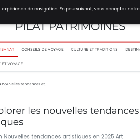
e expérience de navigation. En poursuivant, vous acceptez notre
PILAT PATRIMOINES
TISANAT
CONSEILS DE VOYAGE
CULTURE ET TRADITIONS
DESTIN
 ET VOYAGE
s nouvelles tendances et…
plorer les nouvelles tendances
iques
in Nouvelles tendances artistiques en 2025 Art