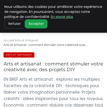
Nous utilisons des cookies pour améliorer votre expérience
PILAT PATRIMOINES
de navigation. En poursuivant, vous acceptez notre
politique de confidentialité.
En savoir plus
Refuser
Accepter
Accueil
Arts et Artisanat
Arts et artisanat : comment stimuler votre créativité avec…
ARTS ET ARTISANAT
Arts et artisanat : comment stimuler votre
créativité avec des projets DIY
EN BREF Arts et artisanat : explorez les multiples
facettes de la créativité. DIY : techniques pour
libérer votre imagination personnelle. Projets
créatifs : idées inspirantes pour tous les niveaux.
Économie : comment réduire vos dépenses tout