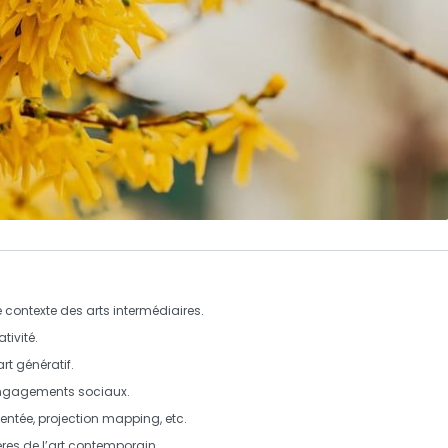
 contexte des
arts intermédiaires
.
tivité.
art génératif
.
ngagements sociaux.
mentée,
projection mapping
, etc.
ères de l’art contemporain
.