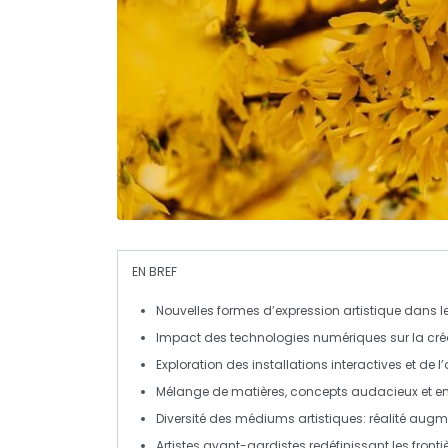
EN BREF
Nouvelles formes d’expression artistique
dans le
Impact des
technologies numériques
sur la créa
Exploration des
installations interactives
et de l’
Mélange de
matières
,
concepts
audacieux et e
Diversité des
médiums artistiques
: réalité aug
Artistes avant-gardistes redéfinissant les
fronti