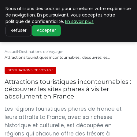
Nous utilisons des cookies pour améliorer votre expérience
PILAT PATRIMOINES
de navigation. En poursuivant, vous acceptez notre
politique de confidentialité.
En savoir plus
Refuser
Accepter
Accueil
Destinations de Voyage
Attractions touristiques incontournables : découvrez les…
DESTINATIONS DE VOYAGE
Attractions touristiques incontournables :
découvrez les sites phares à visiter
absolument en France
Les régions touristiques phares de France et
leurs attraits La France, avec sa richesse
historique et culturelle, est découpée en
régions qui chacune offre des trésors à