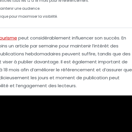
articles tous les 12 à 18 mois pour le
référencement
.
maintenir une audience.
que pour maximiser la visibilité.
tourisme
peut considérablement influencer son succès. En
oins
un article par semaine
pour maintenir l’intérêt des
publications hebdomadaires peuvent suffire, tandis que des
 viser à publier davantage. Il est également important de
 à 18 mois
afin d’améliorer le
référencement
et d’assurer que
 judicieusement les jours et moment de publication peut
bilité et l’engagement des lecteurs.