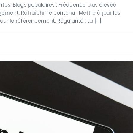
ntes. Blogs populaires : Fréquence plus élevée
ent. Rafraîchir le contenu : Mettre à jour les
pour le référencement. Régularité : La […]