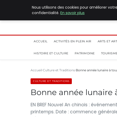
5 août 2026
Nous utilisons des cookies pour améliorer votr
confidentialité.
En savoir plus
ACCUEIL
ACTIVITÉS EN PLEIN AIR
ARTS ET AR
HISTOIRE ET CULTURE
PATRIMOINE
TOURISME
Accueil
Culture et Traditions
Bonne année lunaire à tou
CULTURE ET TRADITIONS
Bonne année lunaire à
EN BREF Nouvel An chinois : événemen
printemps. Date : commence généraleme