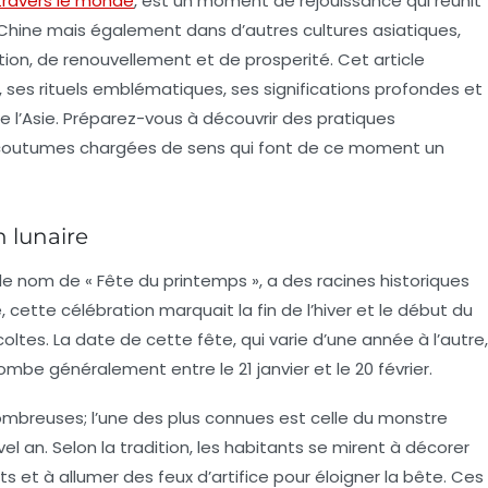
travers le monde
, est un moment de réjouissance qui réunit
Chine mais également dans d’autres cultures asiatiques,
tion
, de
renouvellement
et de
prosperité
. Cet article
, ses rituels emblématiques, ses significations profondes et
 de l’Asie. Préparez-vous à découvrir des pratiques
 coutumes chargées de sens qui font de ce moment un
n lunaire
le nom de « Fête du printemps », a des racines historiques
, cette célébration marquait la fin de l’hiver et le début du
ltes. La date de cette fête, qui varie d’une année à l’autre,
ombe généralement entre le 21 janvier et le 20 février.
ombreuses; l’une des plus connues est celle du monstre
uvel an. Selon la tradition, les habitants se mirent à décorer
ts et à allumer des feux d’artifice pour éloigner la bête. Ces