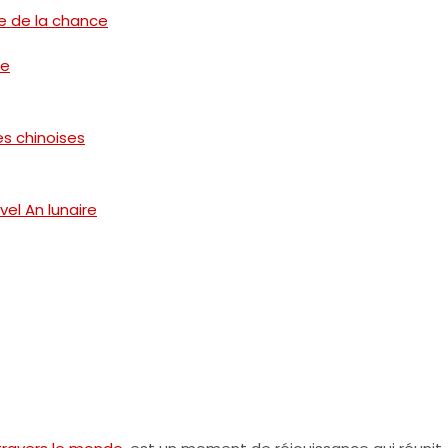
e de la chance
re
es chinoises
el An lunaire