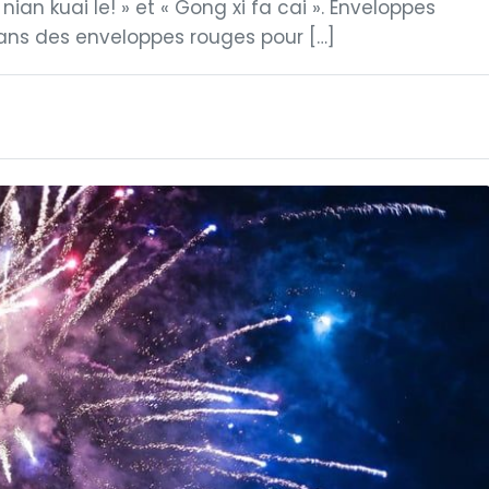
 nian kuai le! » et « Gong xi fa cai ». Enveloppes
t dans des enveloppes rouges pour […]