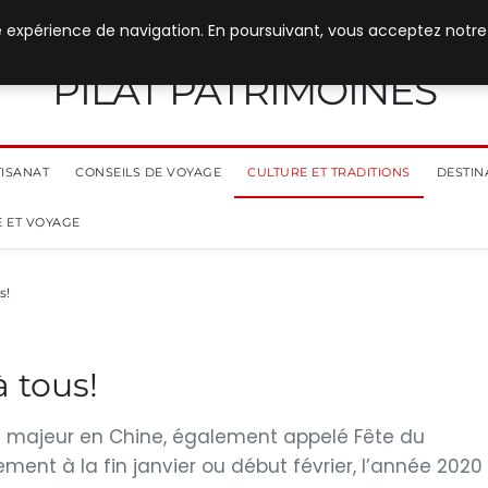
e expérience de navigation. En poursuivant, vous acceptez notre
PILAT PATRIMOINES
TISANAT
CONSEILS DE VOYAGE
CULTURE ET TRADITIONS
DESTIN
 ET VOYAGE
s!
 tous!
t majeur en Chine, également appelé Fête du
nt à la fin janvier ou début février, l’année 2020