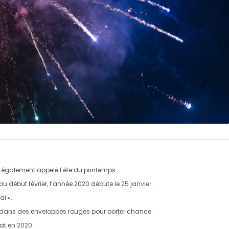
, également appelé
Fête du printemps
.
 début février, l’
année 2020
débute le
25 janvier
.
ai ».
ent dans des enveloppes rouges pour porter chance.
at
en 2020.