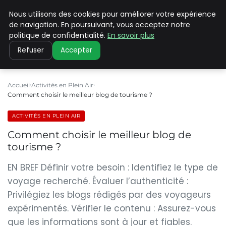
Nous utilisons des cookies pour améliorer votre expérience
PILAT PATRIMOINES
de navigation. En poursuivant, vous acceptez notre
politique de confidentialité.
En savoir plus
Refuser
Accepter
Accueil
Activités en Plein Air
Comment choisir le meilleur blog de tourisme ?
ACTIVITÉS EN PLEIN AIR
Comment choisir le meilleur blog de
tourisme ?
EN BREF Définir votre besoin : Identifiez le type de
voyage recherché. Évaluer l’authenticité :
Privilégiez les blogs rédigés par des voyageurs
expérimentés. Vérifier le contenu : Assurez-vous
que les informations sont à jour et fiables.