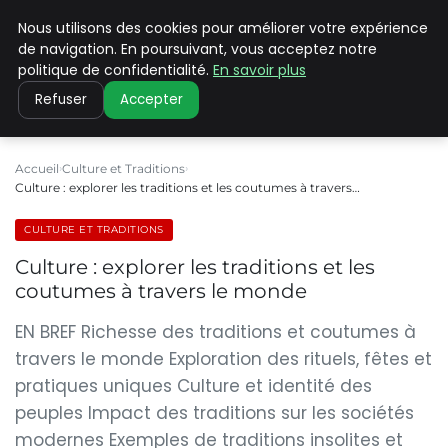
Nous utilisons des cookies pour améliorer votre expérience
PILAT PATRIMOINES
de navigation. En poursuivant, vous acceptez notre
politique de confidentialité.
En savoir plus
Refuser
Accepter
Accueil
Culture et Traditions
Culture : explorer les traditions et les coutumes à travers…
CULTURE ET TRADITIONS
Culture : explorer les traditions et les
coutumes à travers le monde
EN BREF Richesse des traditions et coutumes à
travers le monde Exploration des rituels, fêtes et
pratiques uniques Culture et identité des
peuples Impact des traditions sur les sociétés
modernes Exemples de traditions insolites et