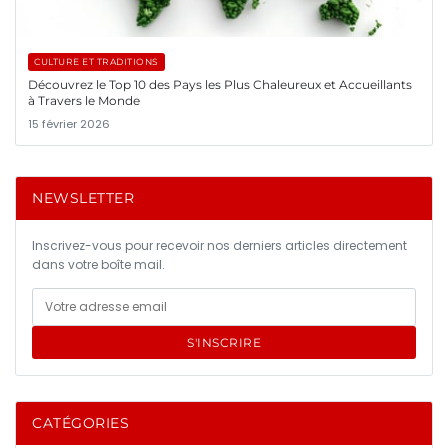
CULTURE ET TRADITIONS
Découvrez le Top 10 des Pays les Plus Chaleureux et Accueillants
à Travers le Monde
15 février 2026
NEWSLETTER
Inscrivez-vous pour recevoir nos derniers articles directement
dans votre boîte mail.
S'INSCRIRE
CATÉGORIES