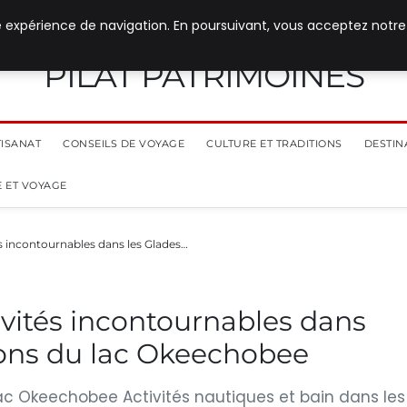
e expérience de navigation. En poursuivant, vous acceptez notre
PILAT PATRIMOINES
TISANAT
CONSEILS DE VOYAGE
CULTURE ET TRADITIONS
DESTIN
 ET VOYAGE
és incontournables dans les Glades…
ivités incontournables dans
irons du lac Okeechobee
lac Okeechobee Activités nautiques et bain dans les