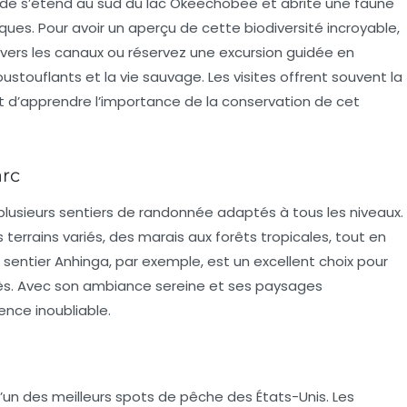
ide s’étend au sud du lac Okeechobee et abrite une faune
ques. Pour avoir un aperçu de cette biodiversité incroyable,
ers les canaux ou réservez une excursion guidée en
stouflants et la vie sauvage. Les visites offrent souvent la
et d’apprendre l’importance de la conservation de cet
arc
plusieurs sentiers de randonnée adaptés à tous les niveaux.
terrains variés, des marais aux forêts tropicales, tout en
 sentier Anhinga, par exemple, est un excellent choix pour
rès. Avec son ambiance sereine et ses paysages
ence inoubliable.
un des meilleurs spots de pêche des États-Unis. Les