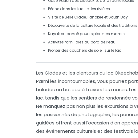
Observation des
oiseaux
et de la faune locale
Pêche
dans les lacs et les rivières
Visite de
Belle Glade
,
Pahokee
et
South Bay
Découverte de la
culture locale
et des traditions
Kayak
ou
canoë
pour explorer les marais
Activités familiales au bord de l’eau
Profiter des
couchers de soleil
sur le lac
Les
Glades
et les alentours du
lac Okeecho
Parmi les incontournables, vous pourrez parti
balades en
bateau
à travers les marais. Le
lac, tandis que les sentiers de
randonnée
vo
Ne manquez pas non plus les
excursions à v
les passionnés de
photographie
, les panor
guidées
offrent aussi l’occasion d’en appren
des événements culturels et des
festivals 