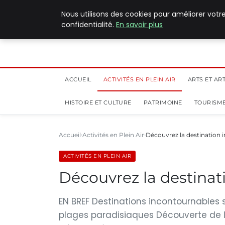
5 août 2026
Nous utilisons des cookies pour améliorer votr
confidentialité.
En savoir plus
ACCUEIL
ACTIVITÉS EN PLEIN AIR
ARTS ET AR
HISTOIRE ET CULTURE
PATRIMOINE
TOURISME
Accueil
Activités en Plein Air
Découvrez la destination 
ACTIVITÉS EN PLEIN AIR
Découvrez la destinat
EN BREF Destinations incontournables s
plages paradisiaques Découverte de l