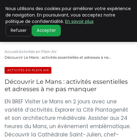
Nous utilisons des cookies pour améliorer votre expérience
PILAT PATRIMOINES
de navigation. En poursuivant, vous acceptez notre
politique de confidentialité.
En savoir plus
Refuser
Accepter
Accueil
Activités en Plein Air
Découvrir Le Mans : activités essentielles et adresses à ne…
ACTIVITÉS EN PLEIN AIR
Découvrir Le Mans : activités essentielles
et adresses à ne pas manquer
EN BREF Visiter Le Mans en 2 jours avec une
variété d’activités. Explorer la Cité Plantagenêt
et son architecture médiévale. Assister aux 24
heures du Mans, un événement emblématique.
Découvrir la Cathédrale Saint-Julien, chef-