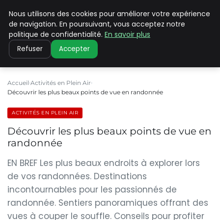
Nous utilisons des cookies pour améliorer votre expérience
PILAT PATRIMOINES
de navigation. En poursuivant, vous acceptez notre
politique de confidentialité.
En savoir plus
Refuser
Accepter
Accueil
Activités en Plein Air
Découvrir les plus beaux points de vue en randonnée
ACTIVITÉS EN PLEIN AIR
Découvrir les plus beaux points de vue en
randonnée
EN BREF Les plus beaux endroits à explorer lors
de vos randonnées. Destinations
incontournables pour les passionnés de
randonnée. Sentiers panoramiques offrant des
vues à couper le souffle. Conseils pour profiter