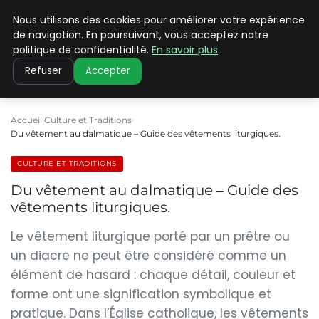
Nous utilisons des cookies pour améliorer votre expérience
PILAT PATRIMOINES
de navigation. En poursuivant, vous acceptez notre
politique de confidentialité.
En savoir plus
Refuser
Accepter
Accueil
Culture et Traditions
Du vêtement au dalmatique – Guide des vêtements liturgiques.
CULTURE ET TRADITIONS
Du vêtement au dalmatique – Guide des
vêtements liturgiques.
Le vêtement liturgique porté par un prêtre ou
un diacre ne peut être considéré comme un
élément de hasard : chaque détail, couleur et
forme ont une signification symbolique et
pratique. Dans l’Église catholique, les vêtements