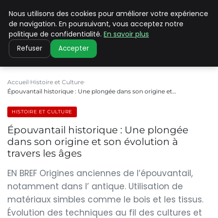
Nous utilisons des cookies pour améliorer votre expérience
PILAT PATRIMOINES
de navigation. En poursuivant, vous acceptez notre
politique de confidentialité.
En savoir plus
Refuser
Accepter
Accueil
Histoire et Culture
Épouvantail historique : Une plongée dans son origine et…
HISTOIRE ET CULTURE
Épouvantail historique : Une plongée
dans son origine et son évolution à
travers les âges
EN BREF Origines anciennes de l’épouvantail,
notamment dans l’ antique. Utilisation de
matériaux simbles comme le bois et les tissus.
Évolution des techniques au fil des cultures et