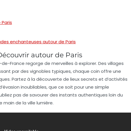
 Paris
des enchanteuses autour de Paris
couvrir autour de Paris
Île-de-France regorge de
merveilles
à explorer. Des
villages
ssant par des
vignobles
typiques, chaque coin offre une
ques. Partez à la découverte de
lieux secrets
et
d’activités
d’
évasion
inoubliables, que ce soit pour une simple
liez pas de savourer des instants authentiques loin du
de main de la
ville lumière
.