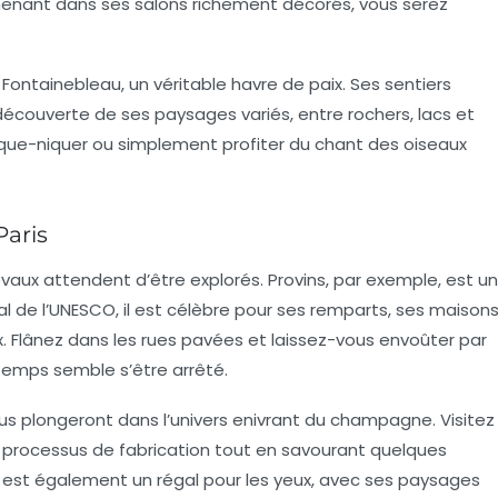
omenant dans ses salons richement décorés, vous serez
 Fontainebleau
, un véritable havre de paix. Ses sentiers
 découverte de ses paysages variés, entre rochers, lacs et
pique-niquer ou simplement profiter du chant des oiseaux
Paris
évaux attendent d’être explorés. Provins, par exemple, est un
l de l’UNESCO, il est célèbre pour ses remparts, ses maison
Flânez dans les rues pavées et laissez-vous envoûter par
temps semble s’être arrêté.
s plongeront dans l’univers enivrant du champagne. Visitez
processus de fabrication tout en savourant quelques
est également un régal pour les yeux, avec ses paysages