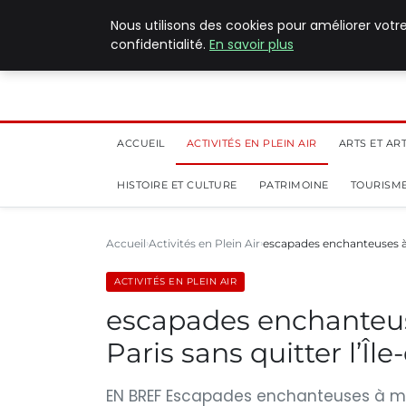
5 août 2026
Nous utilisons des cookies pour améliorer votr
confidentialité.
En savoir plus
ACCUEIL
ACTIVITÉS EN PLEIN AIR
ARTS ET AR
HISTOIRE ET CULTURE
PATRIMOINE
TOURISME
Accueil
Activités en Plein Air
escapades enchanteuses à
ACTIVITÉS EN PLEIN AIR
escapades enchanteus
Paris sans quitter l’Îl
EN BREF Escapades enchanteuses à mo