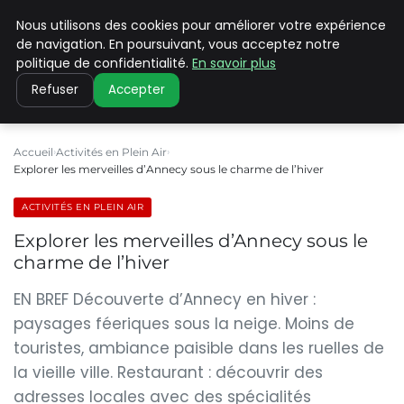
Nous utilisons des cookies pour améliorer votre expérience
PILAT PATRIMOINES
de navigation. En poursuivant, vous acceptez notre
politique de confidentialité.
En savoir plus
Refuser
Accepter
Accueil
Activités en Plein Air
Explorer les merveilles d’Annecy sous le charme de l’hiver
ACTIVITÉS EN PLEIN AIR
Explorer les merveilles d’Annecy sous le
charme de l’hiver
EN BREF Découverte d’Annecy en hiver :
paysages féeriques sous la neige. Moins de
touristes, ambiance paisible dans les ruelles de
la vieille ville. Restaurant : découvrir des
adresses locales avec des spécialités