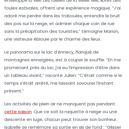
enveloppe la ville. Les ruelles de la vieille ville, libres des
foules estivales, offrent une expérience magique.
“J’ai
adoré me perdre dans les traboules, entendre le bruit
des pas sur la neige, et admirer chaque coin de rue
sans la précipitation des touristes,”
témoigne Marion,
une visiteuse éblouie par le charme des lieux.
Le panorama sur le
lac d’Annecy
, flanqué de
montagnes enneigées, est à couper le souffle.
“En me
promenant près du lac, j’ai eu l’impression d’être dans
un tableau vivant,”
raconte Julien.
“C’était comme si le
temps s’était arrêté, me laissant savourer l’instant
présent.”
Les activités de plein air ne manquent pas pendant
cette saison
. Que ce soit la raquette à neige ou une
descente en luge, chacun peut trouver son bonheur.
Isabelle se remémore sa sortie en ski de fond :
“Glisser