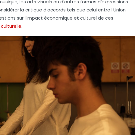
musique
, les
arts visuels
ou d’autres formes d’expressions
considérer la critique d’accords tels que celui entre l’Union
stions sur l’impact économique et culturel de ces
 culturelle
.