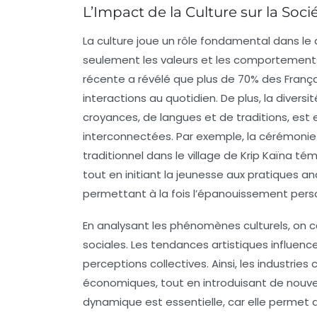
L’Impact de la Culture sur la So
La
culture
joue un rôle fondamental dans l
seulement les
valeurs
et les
comportement
récente a révélé que plus de
70%
des França
interactions au quotidien. De plus, la
diversit
croyances, de langues et de traditions, est e
interconnectées. Par exemple, la
cérémonie 
traditionnel
dans le village de Krip Kaïna té
tout en initiant la jeunesse aux pratiques a
permettant à la fois l’épanouissement perso
En analysant les
phénomènes culturels
, on 
sociales. Les tendances artistiques influen
perceptions collectives. Ainsi, les
industries c
économiques, tout en introduisant de nouv
dynamique est essentielle, car elle permet d