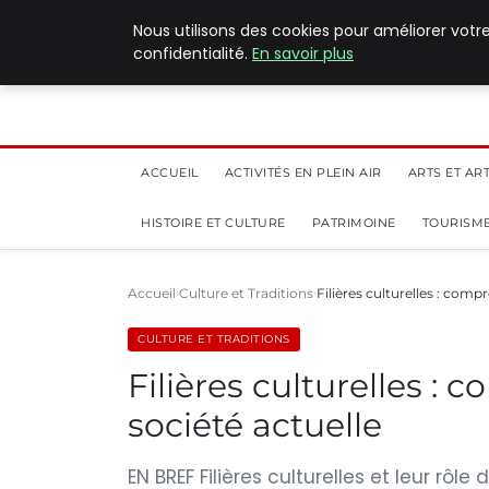
5 août 2026
Nous utilisons des cookies pour améliorer votr
confidentialité.
En savoir plus
ACCUEIL
ACTIVITÉS EN PLEIN AIR
ARTS ET AR
HISTOIRE ET CULTURE
PATRIMOINE
TOURISME
Accueil
Culture et Traditions
Filières culturelles : comp
CULTURE ET TRADITIONS
Filières culturelles :
société actuelle
EN BREF Filières culturelles et leur rô