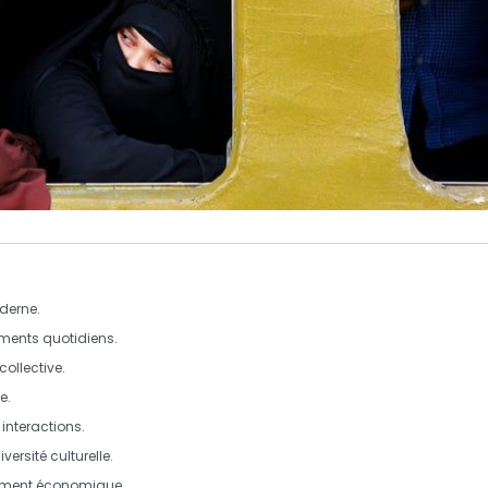
oderne.
ments quotidiens.
 collective.
e.
interactions.
iversité culturelle
.
ement économique.