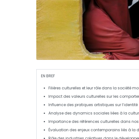
EN BREF
Filières culturelles
et leur rôle dans la société m
Impact des
valeurs culturelles
sur les comporte
Influence des
pratiques artistiques
sur l’identité
Analyse des
dynamics sociales
liées à la cultur
Importance des
références culturelles
dans nos 
Évaluation des enjeux contemporains liés à la
d
Rôle des
industries créatives
dans le développ