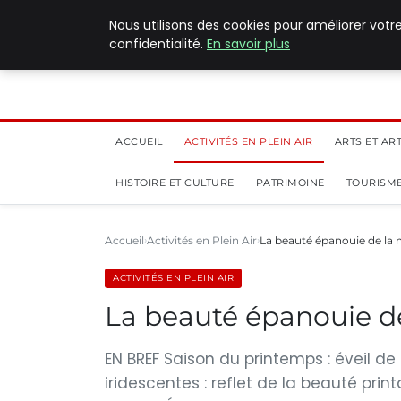
5 août 2026
Nous utilisons des cookies pour améliorer votr
confidentialité.
En savoir plus
ACCUEIL
ACTIVITÉS EN PLEIN AIR
ARTS ET AR
HISTOIRE ET CULTURE
PATRIMOINE
TOURISME
Accueil
Activités en Plein Air
La beauté épanouie de la 
ACTIVITÉS EN PLEIN AIR
La beauté épanouie d
EN BREF Saison du printemps : éveil de
iridescentes : reflet de la beauté print