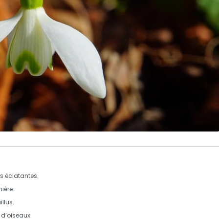
rs éclatantes.
nière.
illus.
 d’oiseaux.