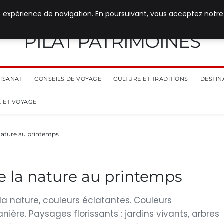
e expérience de navigation. En poursuivant, vous acceptez notre
PILAT PATRIMOINES
TISANAT
CONSEILS DE VOYAGE
CULTURE ET TRADITIONS
DESTIN
 ET VOYAGE
nature au printemps
e la nature au printemps
 la nature, couleurs éclatantes. Couleurs
anière. Paysages florissants : jardins vivants, arbres