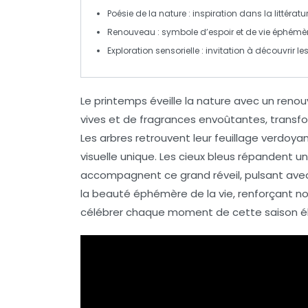
Poésie de la nature
: inspiration dans la littératur
Renouveau
: symbole d’espoir et de vie éphémèr
Exploration sensorielle
: invitation à découvrir le
Le printemps éveille la
nature
avec un
renou
vives
et de fragrances envoûtantes, transfor
Les
arbres
retrouvent leur feuillage verdoyan
visuelle unique. Les
cieux bleus
répandent un
accompagnent ce grand réveil, pulsant avec
la beauté éphémère de la vie, renforçant no
célébrer chaque moment de cette
saison
é