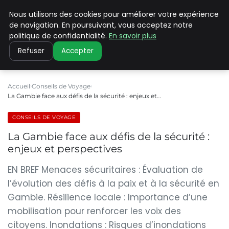
Nous utilisons des cookies pour améliorer votre expérience
PILAT PATRIMOINES
de navigation. En poursuivant, vous acceptez notre
politique de confidentialité.
En savoir plus
Refuser
Accepter
Accueil
Conseils de Voyage
La Gambie face aux défis de la sécurité : enjeux et…
CONSEILS DE VOYAGE
La Gambie face aux défis de la sécurité :
enjeux et perspectives
EN BREF Menaces sécuritaires : Évaluation de
l’évolution des défis à la paix et à la sécurité en
Gambie. Résilience locale : Importance d’une
mobilisation pour renforcer les voix des
citoyens. Inondations : Risques d’inondations