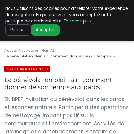
Nous utilisons des cookies pour améliorer votre expérience
PILAT PATRIMOINES
de navigation. En poursuivant, vous acceptez notre
politique de confidentialité.
En savoir plus
Refuser
Accepter
Accueil
Activités en Plein Air
Le bénévolat en plein air : comment donner de son temps aux…
ACTIVITÉS EN PLEIN AIR
Le bénévolat en plein air : comment
donner de son temps aux parcs
EN BREF Invitation au bénévolat dans les parcs
et espaces naturels. Participer à des opérations
de nettoyage. Impact positif sur la
communauté et l’environnement. Activités de
jardinage et d’aménagement. Bienfaits de