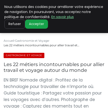
Nous utilisons des cookies pour améliorer votre expérience
PILAT PATRIMOINES
de navigation. En poursuivant, vous acceptez notre
politique de confidentialité.
En savoir plus
Refuser
Accepter
Accueil
Gastronomie et Voyage
Les 22 métiers incontournables pour allier travail et…
GASTRONOMIE ET VOYAGE
Les 22 métiers incontournables pour allier
travail et voyage autour du monde
EN BREF Nomade digital : Profitez de la
technologie pour travailler de n’importe où.
Guide touristique : Partagez votre passion pour
les voyages avec d’autres. Photographe de
voyage : Capturez des moments tout en