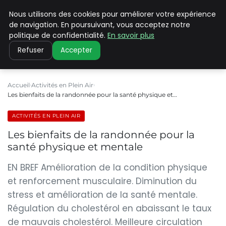
Nous utilisons des cookies pour améliorer votre expérience
PILAT PATRIMOINES
de navigation. En poursuivant, vous acceptez notre
politique de confidentialité.
En savoir plus
Refuser
Accepter
Accueil
Activités en Plein Air
Les bienfaits de la randonnée pour la santé physique et…
ACTIVITÉS EN PLEIN AIR
Les bienfaits de la randonnée pour la
santé physique et mentale
EN BREF Amélioration de la condition physique
et renforcement musculaire. Diminution du
stress et amélioration de la santé mentale.
Régulation du cholestérol en abaissant le taux
de mauvais cholestérol. Meilleure circulation