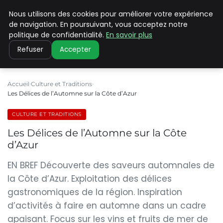
Nous utilisons des cookies pour améliorer votre expérience
PILAT PATRIMOINES
de navigation. En poursuivant, vous acceptez notre
politique de confidentialité.
En savoir plus
Refuser
Accepter
Accueil
Culture et Traditions
Les Délices de l’Automne sur la Côte d’Azur
CULTURE ET TRADITIONS
Les Délices de l’Automne sur la Côte
d’Azur
EN BREF Découverte des saveurs automnales de
la Côte d’Azur. Exploitation des délices
gastronomiques de la région. Inspiration
d’activités à faire en automne dans un cadre
apaisant. Focus sur les vins et fruits de mer de