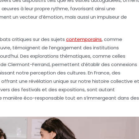
ravers des dispositifs tels que les visites autoguidées, offren
les œuvres à leur propre rythme, favorisant ainsi une
ment un vecteur d’émotion, mais aussi un impulseur de
ats critiques sur des sujets
contemporains
, comme
uvre
, témoignent de l’engagement des institutions
ujourd’hui. Des explorations thématiques, comme celles
t de Clermont-Ferrand, permettent d’établir des connexions
issant notre perception des cultures. En France, des
frant une révélation unique sur notre histoire collective e
ravers des festivals et des expositions, sont autant
de manière
éco-responsable
tout en s’immergeant dans des