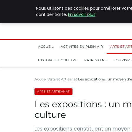
5 août 2026
Nous utilisons des cookies pour améliorer votr
confidentialité.
En savoir plus
ACCUEIL
ACTIVITÉS EN PLEIN AIR
ARTS ET AR
HISTOIRE ET CULTURE
PATRIMOINE
TOURISME
Accueil
Arts et Artisanat
Les expositions : un moyen d’exp
ARTS ET ARTISANAT
Les expositions : un mo
culture
Les expositions constituent un moyen pr