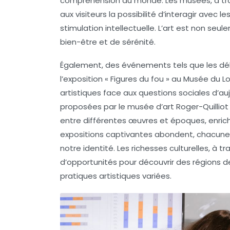
compréhension du monde. Les
musées
, à t
aux visiteurs la possibilité d’interagir avec 
stimulation intellectuelle
.
L’art
est non seule
bien-être et de sérénité.
Également, des événements tels que les déb
l’exposition « Figures du fou » au
Musée du Lo
artistiques face aux questions sociales d’a
proposées par le musée d’art Roger-Quillio
entre différentes œuvres et époques, enrich
expositions captivantes abondent, chacune of
notre identité. Les richesses culturelles, à t
d’opportunités pour découvrir des régions 
pratiques artistiques variées.