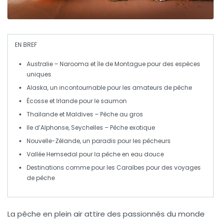
EN BREF
Australie
– Narooma et île de Montague pour des espèces
uniques
Alaska
, un incontournable pour les amateurs de pêche
Écosse
et
Irlande
pour le saumon
Thaïlande
et
Maldives
– Pêche au gros
Ile d’Alphonse
,
Seychelles
– Pêche exotique
Nouvelle-Zélande
, un paradis pour les pêcheurs
Vallée Hemsedal
pour la
pêche en eau douce
Destinations comme pour
les Caraïbes
pour des voyages
de pêche
La pêche en plein air attire des passionnés du monde