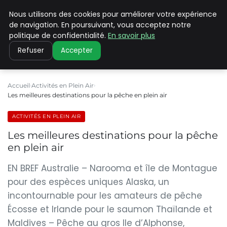
Nous utilisons des cookies pour améliorer votre expérience
PILAT PATRIMOINES
de navigation. En poursuivant, vous acceptez notre
politique de confidentialité.
En savoir plus
Refuser
Accepter
Accueil
Activités en Plein Air
Les meilleures destinations pour la pêche en plein air
ACTIVITÉS EN PLEIN AIR
Les meilleures destinations pour la pêche
en plein air
EN BREF Australie – Narooma et île de Montague
pour des espèces uniques Alaska, un
incontournable pour les amateurs de pêche
Écosse et Irlande pour le saumon Thaïlande et
Maldives – Pêche au gros Ile d’Alphonse,