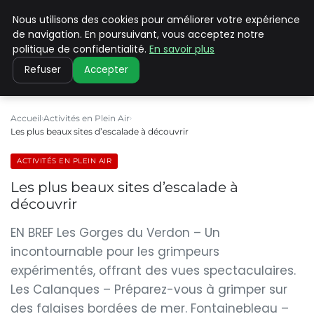
Nous utilisons des cookies pour améliorer votre expérience
PILAT PATRIMOINES
de navigation. En poursuivant, vous acceptez notre
politique de confidentialité.
En savoir plus
Refuser
Accepter
Accueil
Activités en Plein Air
Les plus beaux sites d’escalade à découvrir
ACTIVITÉS EN PLEIN AIR
Les plus beaux sites d’escalade à
découvrir
EN BREF Les Gorges du Verdon – Un
incontournable pour les grimpeurs
expérimentés, offrant des vues spectaculaires.
Les Calanques – Préparez-vous à grimper sur
des falaises bordées de mer. Fontainebleau –