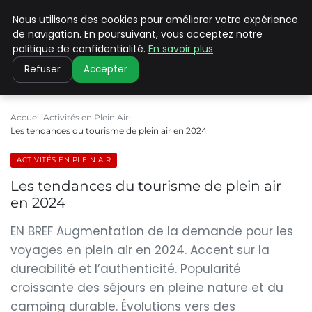
Nous utilisons des cookies pour améliorer votre expérience
PILAT PATRIMOINES
de navigation. En poursuivant, vous acceptez notre
politique de confidentialité.
En savoir plus
Refuser
Accepter
Accueil
Activités en Plein Air
Les tendances du tourisme de plein air en 2024
ACTIVITÉS EN PLEIN AIR
Les tendances du tourisme de plein air
en 2024
EN BREF Augmentation de la demande pour les
voyages en plein air en 2024. Accent sur la
dureabilité et l’authenticité. Popularité
croissante des séjours en pleine nature et du
camping durable. Évolutions vers des