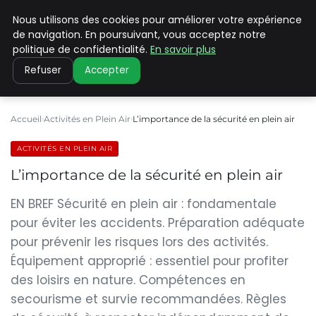
Nous utilisons des cookies pour améliorer votre expérience
PILAT PATRIMOINES
de navigation. En poursuivant, vous acceptez notre
politique de confidentialité.
En savoir plus
Refuser
Accepter
Accueil
Activités en Plein Air
L’importance de la sécurité en plein air
ACTIVITÉS EN PLEIN AIR
L’importance de la sécurité en plein air
EN BREF Sécurité en plein air : fondamentale
pour éviter les accidents. Préparation adéquate
pour prévenir les risques lors des activités.
Équipement approprié : essentiel pour profiter
des loisirs en nature. Compétences en
secourisme et survie recommandées. Règles