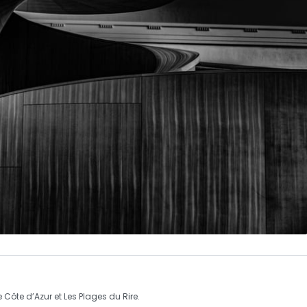
e Côte d’Azur
et
Les Plages du Rire
.