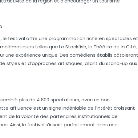
l’attractivité de la région et d’encourager un tourisme
6
6, le festival offre une programmation riche en
spectacles
e
 emblématiques
telles que
Le Stockfish
, le
Théâtre de la Cité
,
pour une expérience unique. Des comédiens établis côtoieron
de styles et d’approches artistiques, allant du
stand-up
aux
assemblé plus de
4 800 spectateurs
, avec un bon
te affluence est un signe indéniable de l’intérêt croissant
ent de la
volonté des partenaires institutionnels
de
s. Ainsi, le festival s’inscrit parfaitement dans une