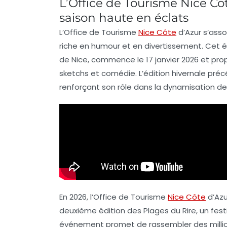
L’Office de Tourisme Nice Cô
saison haute en éclats
L’Office de Tourisme
Nice Côte
d’Azur
s’asso
riche en
humour
et en
divertissement
. Cet 
de Nice, commence le
17 janvier 2026
et pro
sketchs
et
comédie
. L’édition hivernale pr
renforçant son rôle dans la dynamisation de
En 2026, l’Office de Tourisme
Nice Côte
d’Azu
deuxième édition des
Plages du Rire
, un fes
événement promet de rassembler des milli