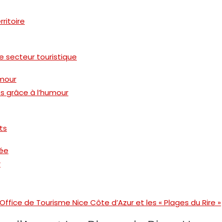
rritoire
e secteur touristique
umour
s grâce à l’humour
ts
iée
r
Office de Tourisme Nice Côte d’Azur et les « Plages du Rire »