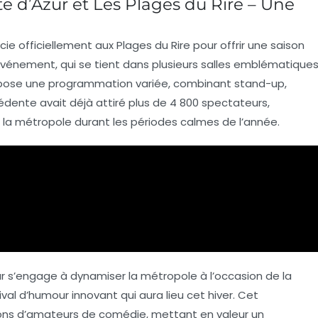
te d’Azur et Les Plages du Rire – Une
cie officiellement aux
Plages du Rire
pour offrir une saison
événement, qui se tient dans plusieurs salles emblématique
pose une programmation variée, combinant
stand-up
,
écédente avait déjà attiré plus de
4 800 spectateurs
,
 la
métropole
durant les périodes calmes de l’année.
r s’engage à dynamiser la métropole à l’occasion de la
tival d’humour innovant qui aura lieu cet hiver. Cet
ons d’amateurs de comédie, mettant en valeur un