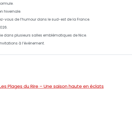
formule
.
on
hivernale
.
z-vous de l’humour dans le
sud-est de la France
.
2026.
ie dans plusieurs salles emblématiques de Nice.
vitations à l’événement.
 Les Plages du Rire – Une saison haute en éclats