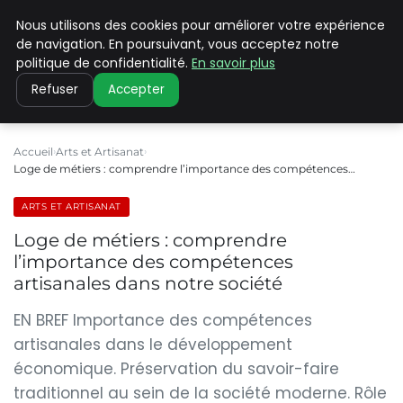
Nous utilisons des cookies pour améliorer votre expérience
PILAT PATRIMOINES
de navigation. En poursuivant, vous acceptez notre
politique de confidentialité.
En savoir plus
Refuser
Accepter
Accueil
Arts et Artisanat
Loge de métiers : comprendre l’importance des compétences…
ARTS ET ARTISANAT
Loge de métiers : comprendre
l’importance des compétences
artisanales dans notre société
EN BREF Importance des compétences
artisanales dans le développement
économique. Préservation du savoir-faire
traditionnel au sein de la société moderne. Rôle