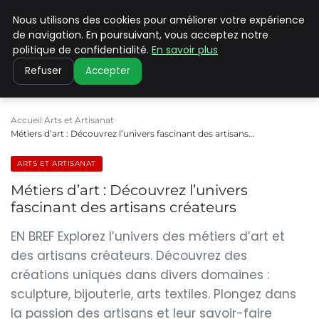
Nous utilisons des cookies pour améliorer votre expérience
PILAT PATRIMOINES
de navigation. En poursuivant, vous acceptez notre
politique de confidentialité.
En savoir plus
Refuser
Accepter
Accueil
Arts et Artisanat
Métiers d’art : Découvrez l’univers fascinant des artisans…
ARTS ET ARTISANAT
Métiers d’art : Découvrez l’univers
fascinant des artisans créateurs
EN BREF Explorez l’univers des métiers d’art et
des artisans créateurs. Découvrez des
créations uniques dans divers domaines :
sculpture, bijouterie, arts textiles. Plongez dans
la passion des artisans et leur savoir-faire