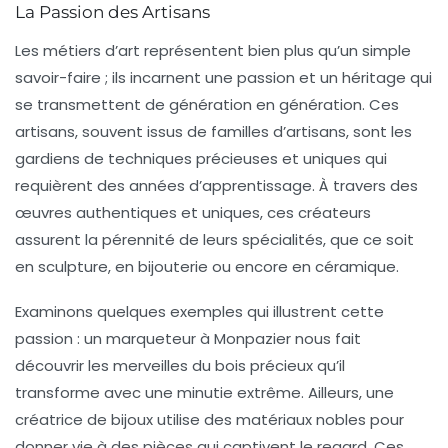
La Passion des Artisans
Les
métiers d’art
représentent bien plus qu’un simple
savoir-faire ; ils incarnent une
passion
et un
héritage
qui
se transmettent de génération en génération. Ces
artisans, souvent issus de familles d’artisans, sont les
gardiens de techniques précieuses et uniques qui
requièrent des années d’apprentissage. À travers des
œuvres
authentiques
et
uniques
, ces créateurs
assurent la pérennité de leurs spécialités, que ce soit
en
sculpture
, en
bijouterie
ou encore en
céramique
.
Examinons quelques exemples qui illustrent cette
passion : un marqueteur à Monpazier nous fait
découvrir les merveilles du
bois précieux
qu’il
transforme avec une minutie extrême. Ailleurs, une
créatrice de bijoux utilise des
matériaux nobles
pour
donner vie à des pièces qui captivent le regard. Ces