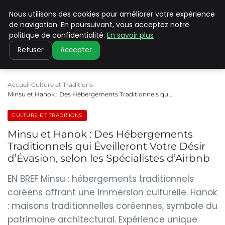
Nous utilisons des cookies pour améliorer votre expérience
PILAT PATRIMOINES
de navigation. En poursuivant, vous acceptez notre
politique de confidentialité.
En savoir plus
Refuser
Accepter
Accueil
Culture et Traditions
Minsu et Hanok : Des Hébergements Traditionnels qui…
CULTURE ET TRADITIONS
Minsu et Hanok : Des Hébergements
Traditionnels qui Éveilleront Votre Désir
d’Évasion, selon les Spécialistes d’Airbnb
EN BREF Minsu : hébergements traditionnels
coréens offrant une immersion culturelle. Hanok
: maisons traditionnelles coréennes, symbole du
patrimoine architectural. Expérience unique