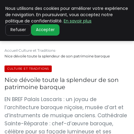
Nous utilisons des cookies pour améliorer votre expérience
PILAT PATRIMOINES
de navigation. En poursuivant, vous acceptez notre
politique de confidentialité.
En savoir plus
Refuser
Accepter
Accueil
Culture et Traditions
Nice dévoile toute la splendeur de son patrimoine baroque
CULTURE ET TRADITIONS
Nice dévoile toute la splendeur de son
patrimoine baroque
EN BREF Palais Lascaris : un joyau de
l’architecture baroque niçoise, musée d’art et
d’instruments de musique anciens. Cathédrale
Sainte-Réparate : chef-d’œuvre baroque,
célèbre pour sa façade lumineuse et ses