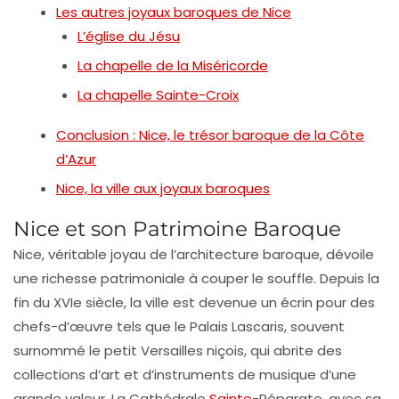
Les autres joyaux baroques de Nice
L’église du Jésu
La chapelle de la Miséricorde
La chapelle Sainte-Croix
Conclusion : Nice, le trésor baroque de la Côte
d’Azur
Nice, la ville aux joyaux baroques
Nice et son Patrimoine Baroque
Nice, véritable
joyau de l’architecture baroque
, dévoile
une richesse patrimoniale à couper le souffle. Depuis la
fin du XVIe siècle, la ville est devenue un
écrin
pour des
chefs-d’œuvre tels que le
Palais Lascaris
, souvent
surnommé le
petit Versailles niçois
, qui abrite des
collections d’art et d’instruments de musique d’une
grande valeur. La
Cathédrale
Sainte
-Réparate
, avec sa