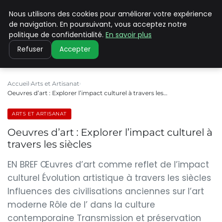
Nous utilisons des cookies pour améliorer votre expérience
PILAT PATRIMOINES
de navigation. En poursuivant, vous acceptez notre
politique de confidentialité.
En savoir plus
Refuser
Accepter
Accueil
Arts et Artisanat
Oeuvres d’art : Explorer l’impact culturel à travers les…
ARTS ET ARTISANAT
Oeuvres d’art : Explorer l’impact culturel à
travers les siècles
EN BREF Œuvres d’art comme reflet de l’impact
culturel Évolution artistique à travers les siècles
Influences des civilisations anciennes sur l’art
moderne Rôle de l’ dans la culture
contemporaine Transmission et préservation