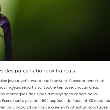
és des parcs nationaux français
bles joyaux, préservant une
biodiversité
exceptionnelle et
cs majeurs répartis sur tout le territoire, chacun d’eux
nt des montagnes des
Alpes
aux paysages côtiers de la
s Écrins abrite plus de 1 500 espèces de fleurs et 80 espèces
mier parc national de France créé en 1963, est un sanctuaire