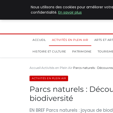
5 août 2026
Nous utilisons des cookies pour améliorer votr
confidentialité.
En savoir plus
ACCUEIL
ACTIVITÉS EN PLEIN AIR
ARTS ET AR
HISTOIRE ET CULTURE
PATRIMOINE
TOURISME
Accueil
Activités en Plein Air
Parcs naturels : Découvrez
ACTIVITÉS EN PLEIN AIR
Parcs naturels : Décou
biodiversité
EN BREF Parcs naturels : joyaux de bio