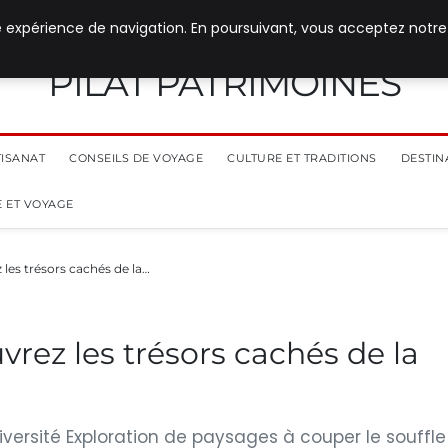
e expérience de navigation. En poursuivant, vous acceptez notre
PILAT PATRIMOINES
TISANAT
CONSEILS DE VOYAGE
CULTURE ET TRADITIONS
DESTIN
 ET VOYAGE
 les trésors cachés de la…
vrez les trésors cachés de la
diversité Exploration de paysages à couper le souffle