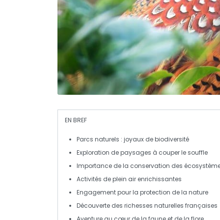
EN BREF
Parcs naturels
: joyaux de
biodiversité
Exploration de paysages à couper le souffle
Importance de la
conservation
des écosystèm
Activités de plein air enrichissantes
Engagement pour la protection de la nature
Découverte des
richesses naturelles
françaises
Aventure au cœur de la faune et de la flore