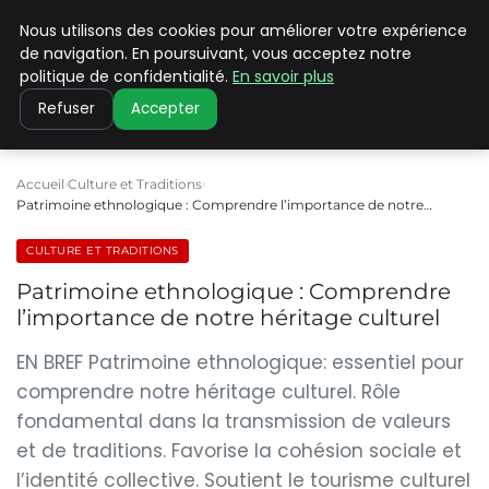
Nous utilisons des cookies pour améliorer votre expérience
PILAT PATRIMOINES
de navigation. En poursuivant, vous acceptez notre
politique de confidentialité.
En savoir plus
Refuser
Accepter
Accueil
Culture et Traditions
Patrimoine ethnologique : Comprendre l’importance de notre…
CULTURE ET TRADITIONS
Patrimoine ethnologique : Comprendre
l’importance de notre héritage culturel
EN BREF Patrimoine ethnologique: essentiel pour
comprendre notre héritage culturel. Rôle
fondamental dans la transmission de valeurs
et de traditions. Favorise la cohésion sociale et
l’identité collective. Soutient le tourisme culturel