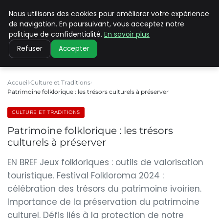
Nous utilisons des cookies pour améliorer votre expérience
PILAT PATRIMOINES
de navigation. En poursuivant, vous acceptez notre
politique de confidentialité.
En savoir plus
Refuser
Accepter
Accueil
Culture et Traditions
Patrimoine folklorique : les trésors culturels à préserver
CULTURE ET TRADITIONS
Patrimoine folklorique : les trésors
culturels à préserver
EN BREF Jeux folkloriques : outils de valorisation
touristique. Festival Folkloroma 2024 :
célébration des trésors du patrimoine ivoirien.
Importance de la préservation du patrimoine
culturel. Défis liés à la protection de notre