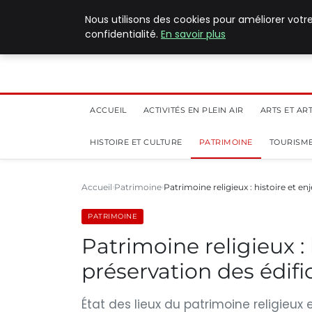
5 août 2026
Nous utilisons des cookies pour améliorer votr
confidentialité.
En savoir plus
ACCUEIL
ACTIVITÉS EN PLEIN AIR
ARTS ET AR
HISTOIRE ET CULTURE
PATRIMOINE
TOURISME
Accueil
Patrimoine
Patrimoine religieux : histoire et en
PATRIMOINE
Patrimoine religieux : 
préservation des édifi
État des lieux du patrimoine religieux 