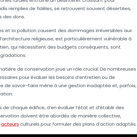
ones rurales entraîne un désintérêt croissant pour
adis remplies de fidèles, se retrouvent souvent désertées,
es des dons.
 et la pollution causent des dommages irréversibles aux
l’architecture religieuse, est particulièrement vulnérable à
etien, qui nécessitent des budgets conséquents, sont
égradations.
matière de conservation joue un rôle crucial. De nombreuses
aires pour évaluer les besoins d’entretien ou de
ce de savoir-faire mène à une gestion inadaptée et, parfois,
ation.
s de chaque édifice, d’en évaluer l’état et d’établir des
éservation doivent être abordés de manière collective,
s
acteurs
culturels pour formuler des plans d’action adaptés.