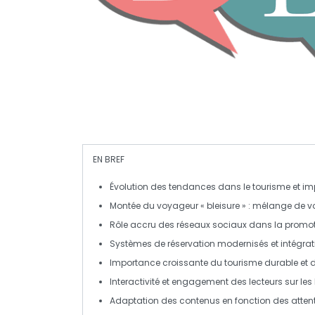
EN BREF
Évolution des tendances
dans le tourisme et imp
Montée du voyageur
« bleisure »
: mélange de voy
Rôle accru des réseaux sociaux
dans la promoti
Systèmes de
réservation
modernisés et intégra
Importance croissante du
tourisme durable
et 
Interactivité et engagement des lecteurs sur les
Adaptation des contenus en fonction des
atten