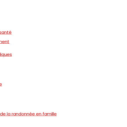
 santé
ement
diques
e
 de la randonnée en famille