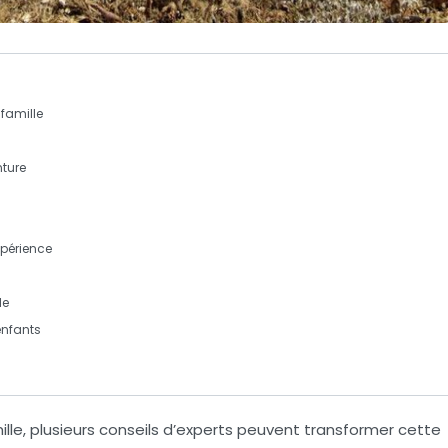
famille
nture
xpérience
le
nfants
lle
, plusieurs conseils d’experts peuvent transformer cette