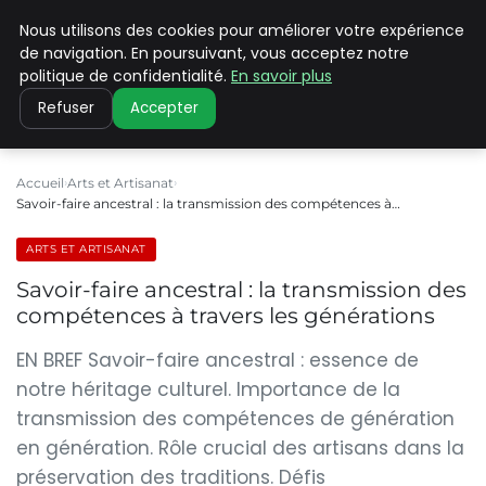
Nous utilisons des cookies pour améliorer votre expérience
PILAT PATRIMOINES
de navigation. En poursuivant, vous acceptez notre
politique de confidentialité.
En savoir plus
Refuser
Accepter
Accueil
Arts et Artisanat
Savoir-faire ancestral : la transmission des compétences à…
ARTS ET ARTISANAT
Savoir-faire ancestral : la transmission des
compétences à travers les générations
EN BREF Savoir-faire ancestral : essence de
notre héritage culturel. Importance de la
transmission des compétences de génération
en génération. Rôle crucial des artisans dans la
préservation des traditions. Défis