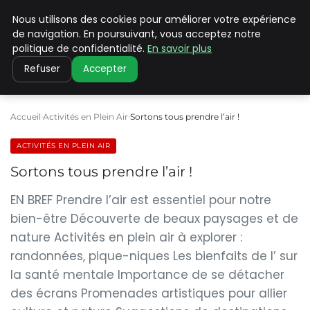
Nous utilisons des cookies pour améliorer votre expérience
PILAT PATRIMOINES
de navigation. En poursuivant, vous acceptez notre
politique de confidentialité.
En savoir plus
Refuser
Accepter
Accueil
Activités en Plein Air
Sortons tous prendre l’air !
ACTIVITÉS EN PLEIN AIR
Sortons tous prendre l’air !
EN BREF Prendre l’air est essentiel pour notre
bien-être Découverte de beaux paysages et de
nature Activités en plein air à explorer :
randonnées, pique-niques Les bienfaits de l’ sur
la santé mentale Importance de se détacher
des écrans Promenades artistiques pour allier