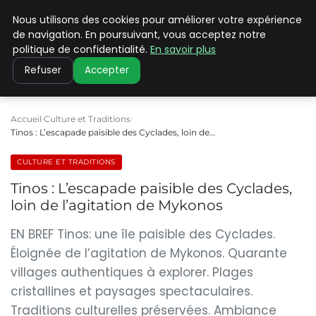
Nous utilisons des cookies pour améliorer votre expérience
PILAT PATRIMOINES
de navigation. En poursuivant, vous acceptez notre
politique de confidentialité.
En savoir plus
Refuser
Accepter
Accueil
Culture et Traditions
Tinos : L’escapade paisible des Cyclades, loin de…
CULTURE ET TRADITIONS
Tinos : L’escapade paisible des Cyclades,
loin de l’agitation de Mykonos
EN BREF Tinos: une île paisible des Cyclades.
Éloignée de l’agitation de Mykonos. Quarante
villages authentiques à explorer. Plages
cristallines et paysages spectaculaires.
Traditions culturelles préservées. Ambiance