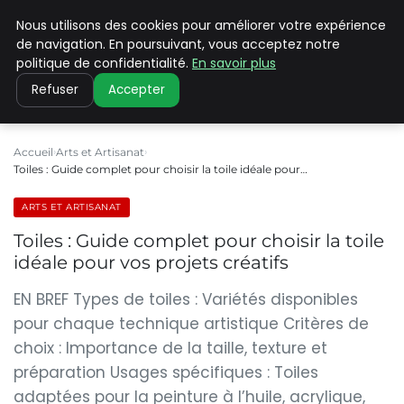
Nous utilisons des cookies pour améliorer votre expérience
PILAT PATRIMOINES
de navigation. En poursuivant, vous acceptez notre
politique de confidentialité.
En savoir plus
Refuser
Accepter
Accueil
Arts et Artisanat
Toiles : Guide complet pour choisir la toile idéale pour…
ARTS ET ARTISANAT
Toiles : Guide complet pour choisir la toile
idéale pour vos projets créatifs
EN BREF Types de toiles : Variétés disponibles
pour chaque technique artistique Critères de
choix : Importance de la taille, texture et
préparation Usages spécifiques : Toiles
adaptées pour la peinture à l’huile, acrylique,