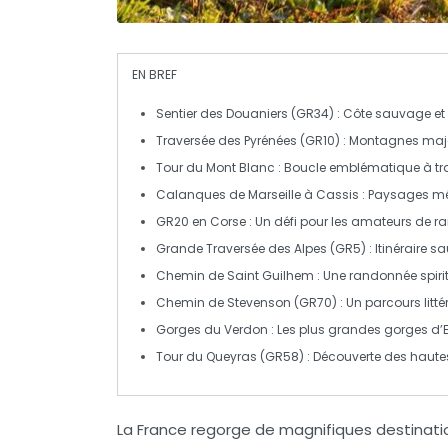
EN BREF
Sentier des Douaniers (GR34)
: Côte sauvage et
Traversée des Pyrénées (GR10)
: Montagnes maje
Tour du Mont Blanc
: Boucle emblématique à tra
Calanques de Marseille à Cassis
: Paysages méd
GR20 en Corse
: Un défi pour les amateurs de 
Grande Traversée des Alpes (GR5)
: Itinéraire 
Chemin de Saint Guilhem
: Une randonnée spirit
Chemin de Stevenson (GR70)
: Un parcours littér
Gorges du Verdon
: Les plus grandes gorges d’Eu
Tour du Queyras (GR58)
: Découverte des hautes
La France regorge de magnifiques
destinat