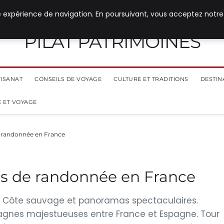
e expérience de navigation. En poursuivant, vous acceptez notre
PILAT PATRIMOINES
TISANAT
CONSEILS DE VOYAGE
CULTURE ET TRADITIONS
DESTIN
 ET VOYAGE
e randonnée en France
ns de randonnée en France
 : Côte sauvage et panoramas spectaculaires.
agnes majestueuses entre France et Espagne. Tour