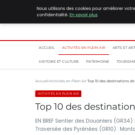
5 août 2026
Nous utilisons des cookies pour améliorer votr
confidentialité.
En savoir plus
ACCUEIL
ACTIVITÉS EN PLEIN AIR
ARTS ET AR
HISTOIRE ET CULTURE
PATRIMOINE
TOURISME
Accueil
Activités en Plein Air
Top 10 des destinations d
ACTIVITÉS EN PLEIN AIR
Top 10 des destinatio
EN BREF Sentier des Douaniers (GR34)
Traversée des Pyrénées (GR10) : Mont