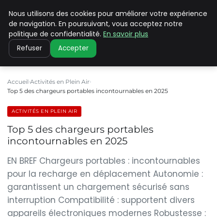
Nous utilisons des cookies pour améliorer votre expérience
PILAT PATRIMOINES
de navigation. En poursuivant, vous acceptez notre
politique de confidentialité.
En savoir plus
Refuser
Accepter
Accueil
Activités en Plein Air
Top 5 des chargeurs portables incontournables en 2025
ACTIVITÉS EN PLEIN AIR
Top 5 des chargeurs portables
incontournables en 2025
EN BREF Chargeurs portables : incontournables
pour la recharge en déplacement Autonomie :
garantissent un chargement sécurisé sans
interruption Compatibilité : supportent divers
appareils électroniques modernes Robustesse :