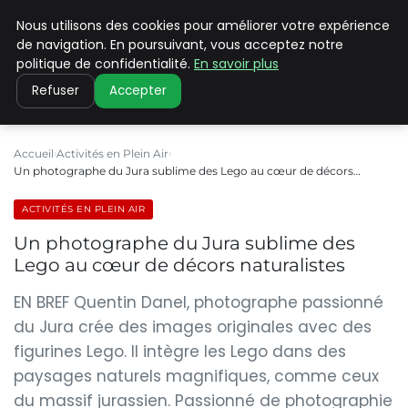
Nous utilisons des cookies pour améliorer votre expérience
PILAT PATRIMOINES
de navigation. En poursuivant, vous acceptez notre
politique de confidentialité.
En savoir plus
Refuser
Accepter
Accueil
Activités en Plein Air
Un photographe du Jura sublime des Lego au cœur de décors…
ACTIVITÉS EN PLEIN AIR
Un photographe du Jura sublime des
Lego au cœur de décors naturalistes
EN BREF Quentin Danel, photographe passionné
du Jura crée des images originales avec des
figurines Lego. Il intègre les Lego dans des
paysages naturels magnifiques, comme ceux
du massif jurassien. Passionné de photographie