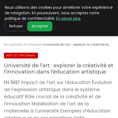
Nous utilisons des cookies pour améliorer votre expérience
PILAT PATRIMOINES
de navigation. En poursuivant, vous acceptez notre
politique de confidentialité.
En savoir plus
Refuser
Accepter
Accueil
Arts et Artisanat
Université de l’art : explorer la créativité et…
ARTS ET ARTISANAT
Université de l’art : explorer la créativité et
l’innovation dans l’éducation artistique
EN BREF Impact de l’art sur l’éducation Évolution
de l’expression artistique dans le système
éducatif Rôle crucial de la créativité et de
l’innovation Mobilisation de l’art de la
maternelle à l’université Exemples d’éducation