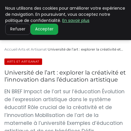
Nous utilisons des cookies pour améliorer votre expérience
PILAT PATRIMOINES
de navigation. En poursuivant, vous acceptez notre
politique de confidentialité.
En savoir plus
Refuser
Accepter
Accueil
Arts et Artisanat
Université de l’art : explorer la créativité et…
ARTS ET ARTISANAT
Université de l’art : explorer la créativité et
l’innovation dans l’éducation artistique
EN BREF Impact de l’art sur l’éducation Évolution
de l’expression artistique dans le système
éducatif Rôle crucial de la créativité et de
l’innovation Mobilisation de l’art de la
maternelle à l’université Exemples d’éducation